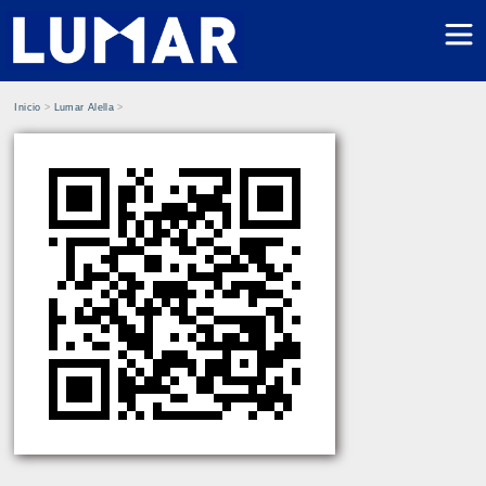
Inicio
>
Lumar Alella
>